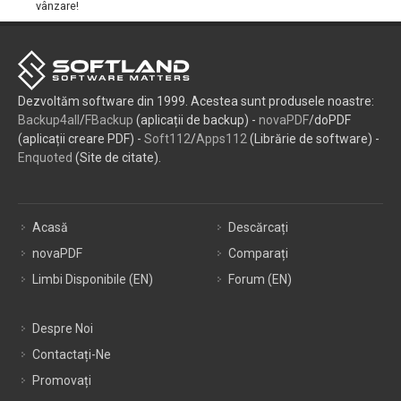
vânzare!
Dezvoltăm software din 1999. Acestea sunt produsele noastre:
Backup4all
/
FBackup
(aplicații de backup) -
novaPDF
/doPDF
(aplicații creare PDF) -
Soft112
/
Apps112
(Librărie de software) -
Enquoted
(Site de citate).
Acasă
Descărcați
novaPDF
Comparați
Limbi Disponibile (EN)
Forum (EN)
Despre Noi
Contactați-Ne
Promovați