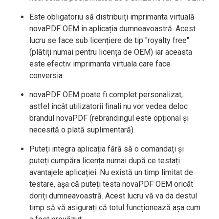
Este obligatoriu să distribuiți imprimanta virtuală
novaPDF OEM în aplicația dumneavoastră. Acest
lucru se face sub licențiere de tip "royalty free"
(plătiți numai pentru licența de OEM) iar aceasta
este efectiv imprimanta virtuala care face
conversia.
novaPDF OEM poate fi complet personalizat,
astfel încât utilizatorii finali nu vor vedea deloc
brandul novaPDF (rebrandingul este opțional și
necesită o plată suplimentară).
Puteți integra aplicația fără să o comandați și
puteți cumpăra licența numai după ce testați
avantajele aplicației. Nu există un timp limitat de
testare, așa că puteți testa novaPDF OEM oricât
doriți dumneavoastră. Acest lucru vă va da destul
timp să vă asigurați că totul funcționează așa cum