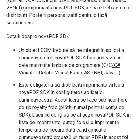
(ASP.NET, C#, C
, Delphi, Java, Ms Access, Visual Basic,
VBNet) și imprimanta novaPDF SDK pe care trebuie să o
distribuiți. Poate fi personalizată pentru o taxă
suplimentară.
Detalii despre novaPDF SDK:
Un obiect COM trebuie să fie integrat în aplicaţia
dumneavoastră. novaPDF SDK funcţionează cu
cele mai multe limbaje de programare (C/C
/C#,
Visual C, Delphi, Visual Basic, ASP.NET, Java ...).
Este obligatoriu să distribuiți imprimanta virtuală
novaPDF SDK în configurarea aplicației
dumneavoastră. Acest lucru se face sub licențiere
de tip royalty free (plătiți numai pentru licența de
SDK). Dacă nu doriți să se afișeze novaPDF SDK în
lista de imprimante, puteți folosi o imprimantă
temporară de fiecare dată când aplicația
dumneavoastră creează un fișier PDF (în acest fel