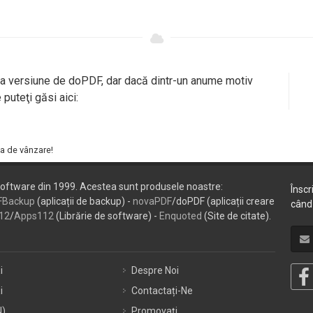
ma versiune de doPDF, dar dacă dintr-un anume motiv
 puteţi găsi aici:
xa de vânzare!
oftware din 1999. Acestea sunt produsele noastre:
Înscr
FBackup
(aplicații de backup) -
novaPDF
/doPDF (aplicații creare
când 
12
/
Apps112
(Librărie de software) -
Enquoted
(Site de citate).
i
Despre Noi
i
Contactați-Ne
N)
Promovați