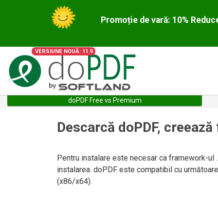
Promoție de vară: 10% Reduce
VERSIUNE NOUĂ: 11.9
doPDF Free vs Premium
Descarcă doPDF, creează f
Pentru instalare este necesar ca framework-ul .NE
instalarea. doPDF este compatibil cu următoa
(x86/x64).