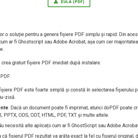
EULA (PDF)
or o soluție pentru a genera fișiere PDF simplu și rapid. Din aces
 (cum ar fi Ghostscript sau Adobe Acrobat, așa cum cer majoritatea 
e.
rea gratuit fișiere PDF imediat după instalare.
oPDF:
fișiere PDF este foarte simplă și constă în selectarea fișierului pe
iu-zisă.
ente
. Dacă un document poate fi imprimat, atunci doPDF poate crea
, PPTX, ODS, ODT, HTML, PDF, TXT și multe altele.
Nu necesită alte aplicații cum ar fi GhostScript sau Adobe Acrobat
a că fișierul PDF rezultat va arăta exact la fel cu fișierul origina