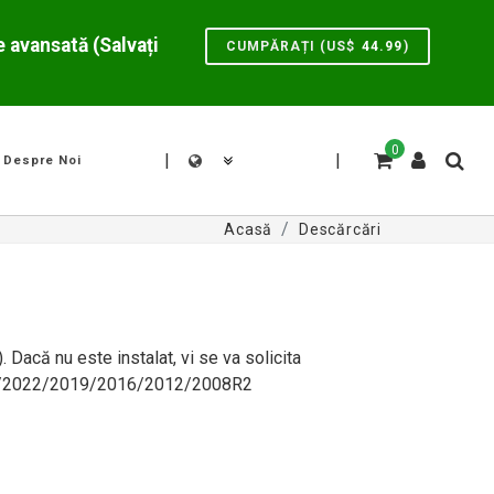
 avansată (Salvați
CUMPĂRAȚI (US$
44.99
)
0
|
|
Despre Noi
Acasă
Descărcări
 Dacă nu este instalat, vi se va solicita
2025/2022/2019/2016/2012/2008R2