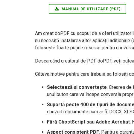
MANUAL DE UTILIZARE (PDF)
Am creat doPDF cu scopul de a oferi utilizatoril
nu necesită instalarea altor aplicații adiționale
folosește foarte puține resurse pentru conversi
Descarcând creatorul de PDF doPDF, veți putea c
Câteva motive pentru care trebuie sa folosiți d
Selectează și convertește
. Crearea de 
unui buton care va începe conversia propr
Suportă peste 400 de tipuri de docum
converti documente cum ar fi: DOCX, XLSX
Fără GhostScript sau Adobe Acrobat
. 
Aspect consistent PDF
. Pentru a garant