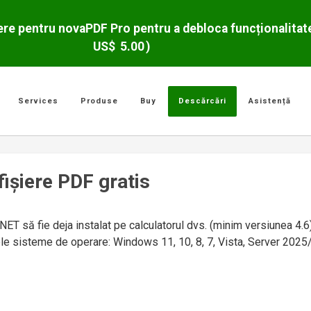
re pentru novaPDF Pro pentru a debloca funcționalitate
US$
5.00
)
Services
Produse
Buy
Descărcări
Asistență
işiere PDF gratis
T să fie deja instalat pe calculatorul dvs. (minim versiunea 4.6).
rele sisteme de operare: Windows 11, 10, 8, 7, Vista, Server 