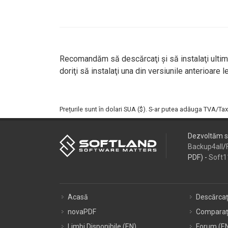
Recomandăm să descărcaţi şi să instalaţi ulti
doriţi să instalaţi una din versiunile anterioare le
Prețurile sunt în dolari SUA ($). S-ar putea adăuga TVA/Ta
Dezvoltăm s
Backup4all
/
PDF) -
Soft1
Acasă
Descărcaț
novaPDF
Comparaț
Limbi Disponibile (EN)
Forum (E